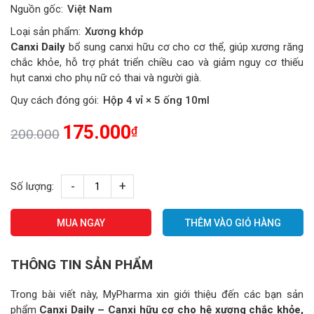
Nguồn gốc:
Việt Nam
Loại sản phẩm:
Xương khớp
Canxi Daily
bổ sung canxi hữu cơ cho cơ thể, giúp xương răng
chắc khỏe, hỗ trợ phát triển chiều cao và giảm nguy cơ thiếu
hụt canxi cho phụ nữ có thai và người già.
Quy cách đóng gói:
Hộp 4 vỉ × 5 ống 10ml
175.000
₫
200.000
-
+
Số lượng:
Canxi
Daily
MUA NGAY
THÊM VÀO GIỎ HÀNG
-
Canxi
hữu
THÔNG TIN SẢN PHẨM
cơ,
xương
Trong bài viết này, MyPharma xin giới thiệu đến các bạn sản
chắc
phẩm
Canxi Daily – Canxi hữu cơ cho hệ xương chắc khỏe,