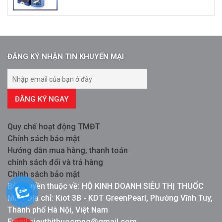
ĐĂNG KÝ NHẬN TIN KHUYẾN MẠI
ĐĂNG KÝ NGAY
Quy chế hoạt động TMĐT
Chính sách bảo mật
Hướng dẫn mua hàng, thanh toán
chính sách đổi và trả hàng
Chính sách bảo mật
Bản quyền thuộc về: HỘ KINH DOANH SIÊU THỊ THUỐC
MPG Địa chỉ: Kiot 3B - KDT GreenPearl, Phường Vĩnh Tuy,
Thành phố Hà Nội, Việt Nam
Email:sieuthithuocmpg@gmail.com