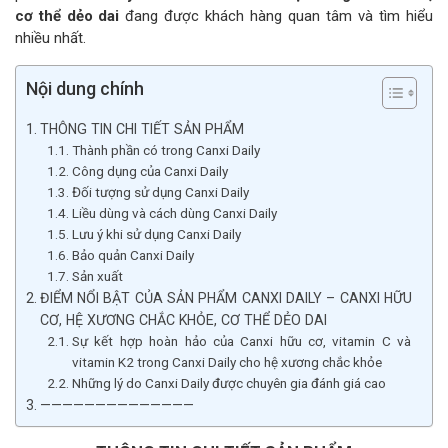
khỏe,
cơ thể dẻo dai
đang được khách hàng quan tâm và tìm hiểu
cơ
nhiều nhất.
thể
dẻo
Nội dung chính
dai
số
THÔNG TIN CHI TIẾT SẢN PHẨM
lượng
Thành phần có trong Canxi Daily
Công dụng của Canxi Daily
Đối tượng sử dụng Canxi Daily
Liều dùng và cách dùng Canxi Daily
Lưu ý khi sử dụng Canxi Daily
Bảo quản Canxi Daily
Sản xuất
ĐIỂM NỔI BẬT CỦA SẢN PHẨM CANXI DAILY – CANXI HỮU
CƠ, HỆ XƯƠNG CHẮC KHỎE, CƠ THỂ DẺO DAI
Sự kết hợp hoàn hảo của Canxi hữu cơ, vitamin C và
vitamin K2 trong Canxi Daily cho hệ xương chắc khỏe
Những lý do Canxi Daily được chuyên gia đánh giá cao
——————————————