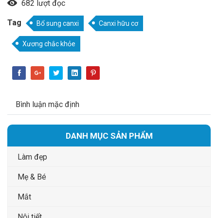
682 lượt đọc
Tag
Bổ sung canxi
Canxi hữu cơ
Xương chắc khỏe
Bình luận mặc định
DANH MỤC SẢN PHẨM
Làm đẹp
Mẹ & Bé
Mắt
Nội tiết