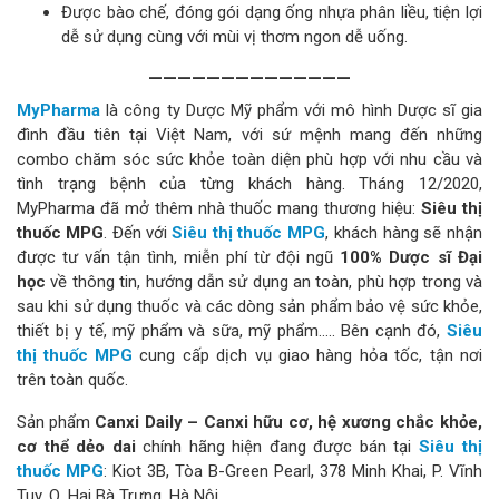
Được bào chế, đóng gói dạng ống nhựa phân liều, tiện lợi
dễ sử dụng cùng với mùi vị thơm ngon dễ uống.
——————————————
MyPharma
là công ty Dược Mỹ phẩm với mô hình Dược sĩ gia
đình đầu tiên tại Việt Nam, với sứ mệnh mang đến những
combo chăm sóc sức khỏe toàn diện phù hợp với nhu cầu và
tình trạng bệnh của từng khách hàng. Tháng 12/2020,
MyPharma đã mở thêm nhà thuốc mang thương hiệu:
Siêu thị
thuốc MPG
. Đến với
Siêu thị thuốc MPG
, khách hàng sẽ nhận
được tư vấn tận tình, miễn phí từ đội ngũ
100% Dược sĩ Đại
học
về thông tin, hướng dẫn sử dụng an toàn, phù hợp trong và
sau khi sử dụng thuốc và các dòng sản phẩm bảo vệ sức khỏe,
thiết bị y tế, mỹ phẩm và sữa, mỹ phẩm….. Bên cạnh đó,
Siêu
thị thuốc MPG
cung cấp dịch vụ giao hàng hỏa tốc, tận nơi
trên toàn quốc.
Sản phẩm
Canxi Daily – Canxi hữu cơ, hệ xương chắc khỏe,
cơ thể dẻo dai
chính hãng hiện đang được bán tại
Siêu thị
thuốc MPG
: Kiot 3B, Tòa B-Green Pearl, 378 Minh Khai, P. Vĩnh
Tuy, Q. Hai Bà Trưng, Hà Nội.