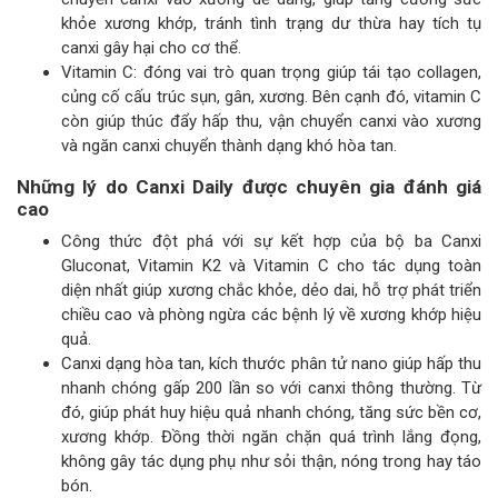
khỏe xương khớp, tránh tình trạng dư thừa hay tích tụ
canxi gây hại cho cơ thể.
Vitamin C: đóng vai trò quan trọng giúp tái tạo collagen,
củng cố cấu trúc sụn, gân, xương. Bên cạnh đó, vitamin C
còn giúp thúc đẩy hấp thu, vận chuyển canxi vào xương
và ngăn canxi chuyển thành dạng khó hòa tan.
Những lý do Canxi Daily được chuyên gia đánh giá
cao
Công thức đột phá với sự kết hợp của bộ ba Canxi
Gluconat, Vitamin K2 và Vitamin C cho tác dụng toàn
diện nhất giúp xương chắc khỏe, dẻo dai, hỗ trợ phát triển
chiều cao và phòng ngừa các bệnh lý về xương khớp hiệu
quả.
Canxi dạng hòa tan, kích thước phân tử nano giúp hấp thu
nhanh chóng gấp 200 lần so với canxi thông thường. Từ
đó, giúp phát huy hiệu quả nhanh chóng, tăng sức bền cơ,
xương khớp. Đồng thời ngăn chặn quá trình lắng đọng,
không gây tác dụng phụ như sỏi thận, nóng trong hay táo
bón.