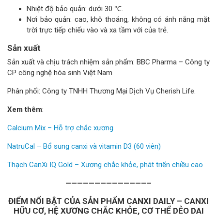
Nhiệt độ bảo quản: dưới 30 ℃.
Nơi bảo quản: cao, khô thoáng, không có ánh nắng mặt
trời trực tiếp chiếu vào và xa tầm với của trẻ.
Sản xuất
Sản xuất và chịu trách nhiệm sản phẩm: BBC Pharma – Công ty
CP công nghệ hóa sinh Việt Nam
Phân phối: Công ty TNHH Thương Mại Dịch Vụ Cherish Life.
Xem thêm
:
Calcium Mix – Hỗ trợ chắc xương
NatruCal – Bổ sung canxi và vitamin D3 (60 viên)
Thạch CanXi IQ Gold – Xương chắc khỏe, phát triển chiều cao
——————————————–
ĐIỂM NỔI BẬT CỦA SẢN PHẨM CANXI DAILY – CANXI
HỮU CƠ, HỆ XƯƠNG CHẮC KHỎE, CƠ THỂ DẺO DAI