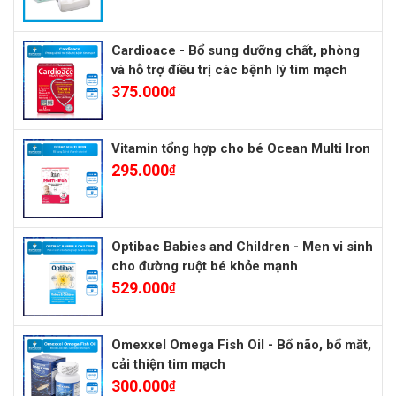
Cardioace - Bổ sung dưỡng chất, phòng
và hỗ trợ điều trị các bệnh lý tim mạch
375.000
₫
Vitamin tổng hợp cho bé Ocean Multi Iron
295.000
₫
Optibac Babies and Children - Men vi sinh
cho đường ruột bé khỏe mạnh
529.000
₫
Omexxel Omega Fish Oil - Bổ não, bổ mắt,
cải thiện tim mạch
300.000
₫