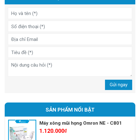
Gửi ngay
SẢN PHẨM NỔI BẬT
Máy xông mũi họng Omron NE - C801
1.120.000
₫