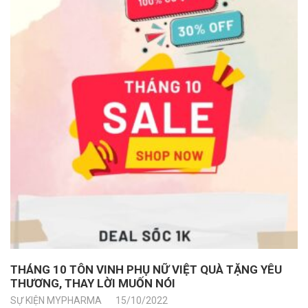
THÁNG 10 TÔN VINH PHỤ NỮ VIỆT QUÀ TẶNG YÊU
THƯƠNG, THAY LỜI MUỐN NÓI
SỰ KIỆN MYPHARMA
15/10/2022