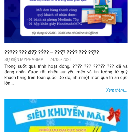
????? ??? đ?̣̆? ??̀?? – ???̣̂? ???̀? ???̀ ??̣̆??
SỰ KIỆN MYPHARMA
24/06/2021
Trong suốt quá trình hoạt động, ???̂? ???̣ ????̂́? ??? đã và
đang nhận được rất nhiều sự yêu mến và tin tưởng từ quý
khách hàng trên toàn quốc. Do đó, như một món quà tri ân cực
lớn ...
Xem thêm...