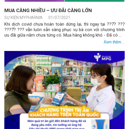
MUA CÀNG NHIỀU – ƯU ĐÃI CÀNG LỚN
SỰ KIỆN MYPHARMA
01/07/2021
Khi dịch covid chưa hoàn toàn dừng lại, thì ngay tại ???̂? ???̣
????̂́? ??? vẫn luôn sẵn sàng phục vụ bà con với chương trình
ưu đãi giữa năm chưa từng có. Mua hàng không khó - Đã có ...
Xem thêm...