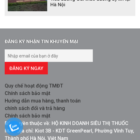
Hà Nội
ĐĂNG KÝ NHẬN TIN KHUYẾN MẠI
ĐĂNG KÝ NGAY
Quy chế hoạt động TMĐT
Chính sách bảo mật
Hướng dẫn mua hàng, thanh toán
chính sách đổi và trả hàng
Chính sách bảo mật
Bản quyền thuộc về: HỘ KINH DOANH SIÊU THỊ THUỐC
MPG Địa chỉ: Kiot 3B - KDT GreenPearl, Phường Vĩnh Tuy,
Thành phố Hà Nội, Việt Nam