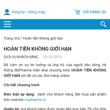
Đăng ký
/
Đăng nhập
GIỎ HÀNG (0)
Trang chủ
/
Hoàn tiền không giới hạn
HOÀN TIỀN KHÔNG GIỚI HẠN
DỊCH VỤ KHÁCH HÀNG
29/10/2019
Để cảm ơn sự tin tưởng và ủng hộ của người tiêu dùng, hệ
thống MyPharma triển khai chương trình
HOÀN TIỀN KHÔNG
GIỚI HẠN
với tất cả các đơn hàng online.
Chi tiết chương trình:
Điều kiện áp dụng:
dành cho khách hàng đặt mua sản phẩm
trên website
mypharma.vn
Quyền lợi:
quý khách hàng được hoàn tiền trực tiếp 2% cho đơn