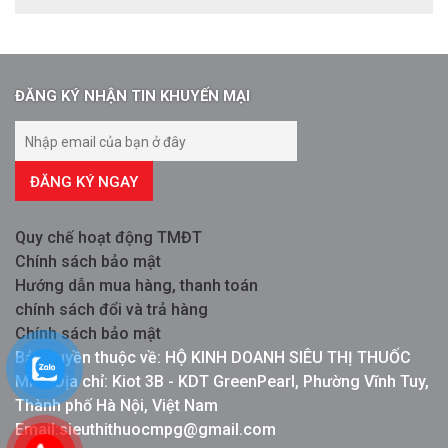
ĐĂNG KÝ NHẬN TIN KHUYẾN MẠI
ĐĂNG KÝ NGAY
Quy chế hoạt động TMĐT
Chính sách bảo mật
Hướng dẫn mua hàng, thanh toán
chính sách đổi và trả hàng
Chính sách bảo mật
Bản quyền thuộc về: HỘ KINH DOANH SIÊU THỊ THUỐC
MPG Địa chỉ: Kiot 3B - KDT GreenPearl, Phường Vĩnh Tuy,
Thành phố Hà Nội, Việt Nam
Email:sieuthithuocmpg@gmail.com