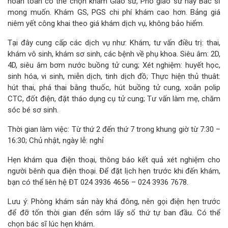
hoàn toàn có thể chọn khám Giáo sư, Phó giáo sư hay Bác sĩ
mong muốn. Khám GS, PGS chi phí khám cao hơn. Bảng giá
niêm yết công khai theo giá khám dịch vụ, không bảo hiểm.
Tại đây cung cấp các dịch vụ như: Khám, tư vấn điều trị: thai,
khám vô sinh, khám sơ sinh, các bệnh về phụ khoa. Siêu âm: 2D,
4D, siêu âm bơm nước buồng tử cung; Xét nghiệm: huyết học,
sinh hóa, vi sinh, miễn dịch, tinh dịch đồ; Thực hiện thủ thuât:
hút thai, phá thai bằng thuốc, hút buồng tử cung, xoắn polip
CTC, đốt điện, đặt tháo dụng cụ tử cung; Tư vấn làm mẹ, chăm
sóc bé sơ sinh.
Thời gian làm việc: Từ thứ 2 đến thứ 7 trong khung giờ từ 7:30 –
16:30; Chủ nhật, ngày lễ: nghỉ
Hẹn khám qua điện thoại, thông báo kết quả xét nghiệm cho
người bênh qua điện thoại. Để đặt lịch hẹn trước khi đến khám,
bạn có thể liên hệ ĐT 024 3936 4656 – 024 3936 7678.
Lưu ý: Phòng khám sản này khá đông, nên gọi điện hẹn trước
để đỡ tốn thời gian đến sớm lấy số thứ tự ban đầu. Có thể
chọn bác sĩ lúc hẹn khám.