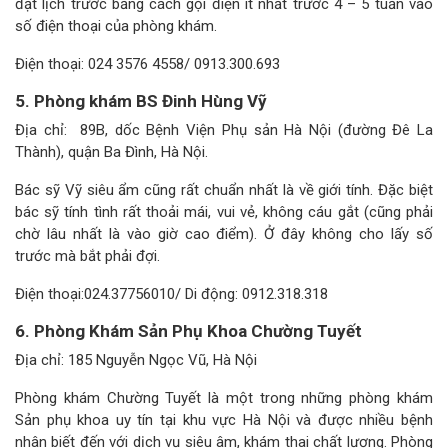
đặt lịch trước bằng cách gọi điện ít nhất trước 4 – 5 tuần vào
số điện thoại của phòng khám.
Điện thoại: 024 3576 4558/ 0913.300.693
5. Phòng khám BS Đinh Hùng Vỹ
Địa chỉ: 89B, dốc Bệnh Viện Phụ sản Hà Nội (đường Đê La
Thành), quận Ba Đình, Hà Nội.
Bác sỹ Vỹ siêu ẩm cũng rất chuẩn nhất là về giới tính. Đặc biệt
bác sỹ tính tình rất thoải mái, vui vẻ, không cáu gắt (cũng phải
chờ lâu nhất là vào giờ cao điểm). Ở đây không cho lấy số
trước mà bắt phải đợi.
Điện thoại:024.37756010/ Di động: 0912.318.318
6. Phòng Khám Sản Phụ Khoa Chường Tuyết
Địa chỉ: 185 Nguyễn Ngọc Vũ, Hà Nội
Phòng khám Chường Tuyết là một trong những phòng khám
Sản phụ khoa uy tín tại khu vực Hà Nội và được nhiều bệnh
nhân biết đến với dịch vụ siêu âm, khám thai chất lượng. Phòng