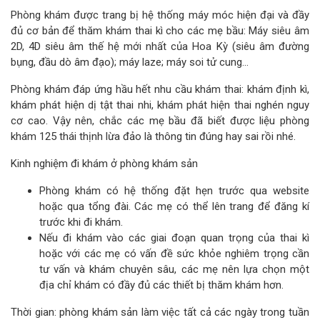
Phòng khám được trang bị hệ thống máy móc hiện đại và đầy
đủ cơ bản để thăm khám thai kì cho các mẹ bầu: Máy siêu âm
2D, 4D siêu âm thế hệ mới nhất của Hoa Kỳ (siêu âm đường
bụng, đầu dò âm đạo); máy laze; máy soi tử cung…
Phòng khám đáp ứng hầu hết nhu cầu khám thai: khám định kì,
khám phát hiện dị tật thai nhi, khám phát hiện thai nghén nguy
cơ cao. Vậy nên, chắc các mẹ bầu đã biết được liệu phòng
khám 125 thái thịnh lừa đảo là thông tin đúng hay sai rồi nhé.
Kinh nghiệm đi khám ở phòng khám sản
Phòng khám có hệ thống đặt hẹn trước qua website
hoặc qua tổng đài. Các mẹ có thể lên trang để đăng kí
trước khi đi khám.
Nếu đi khám vào các giai đoạn quan trọng của thai kì
hoặc với các mẹ có vấn đề sức khỏe nghiêm trọng cần
tư vấn và khám chuyên sâu, các mẹ nên lựa chọn một
địa chỉ khám có đầy đủ các thiết bị thăm khám hơn.
Thời gian: phòng khám sản làm việc tất cả các ngày trong tuần