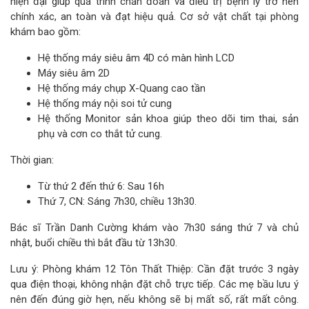
hiện đại giúp quá trình chẩn đoán và điều trị bệnh lý trở nên
chính xác, an toàn và đạt hiệu quả. Cơ sở vật chất tại phòng
khám bao gồm:
Hệ thống máy siêu âm 4D có màn hình LCD
Máy siêu âm 2D
Hệ thống máy chụp X-Quang cao tần
Hệ thống máy nội soi tử cung
Hệ thống Monitor sản khoa giúp theo dõi tim thai, sản
phụ và cơn co thắt tử cung.
Thời gian:
Từ thứ 2 đến thứ 6: Sau 16h
Thứ 7, CN: Sáng 7h30, chiều 13h30.
Bác sĩ Trần Danh Cường khám vào 7h30 sáng thứ 7 và chủ
nhật, buổi chiều thì bắt đầu từ 13h30.
Lưu ý: Phòng khám 12 Tôn Thất Thiệp: Cần đặt trước 3 ngày
qua điện thoại, không nhận đặt chỗ trực tiếp. Các mẹ bầu lưu ý
nên đến đúng giờ hẹn, nếu không sẽ bị mất số, rất mất công.