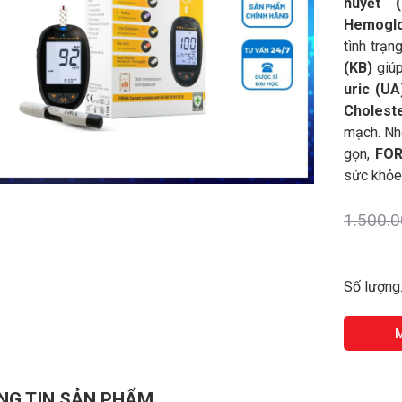
huyết (
Hemoglo
tình trạn
(KB)
giúp
uric (UA
Cholest
mạch. Nhờ
gọn,
FOR
sức khỏe 
1.500.
Số lượng
FORA®
6
Connect
-
Kiểm
NG TIN SẢN PHẨM