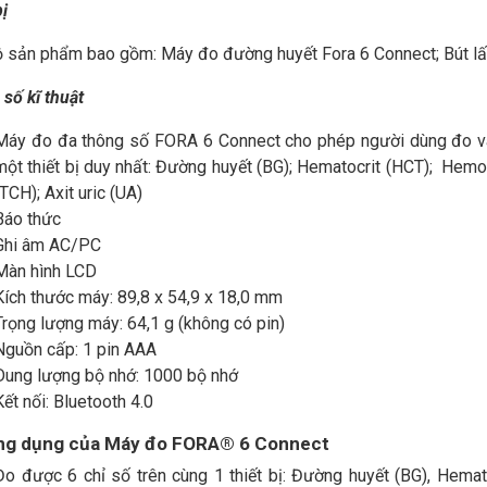
bị
 sản phẩm bao gồm: Máy đo đường huyết Fora 6 Connect; Bút lấ
số kĩ thuật
Máy đo đa thông số FORA 6 Connect cho phép người dùng đo và 
một thiết bị duy nhất: Đường huyết (BG); Hematocrit (HCT); Hemo
(TCH); Axit uric (UA)
Báo thức
Ghi âm AC/PC
Màn hình LCD
Kích thước máy: 89,8 x 54,9 x 18,0 mm
Trọng lượng máy: 64,1 g (không có pin)
Nguồn cấp: 1 pin AAA
Dung lượng bộ nhớ: 1000 bộ nhớ
Kết nối: Bluetooth 4.0
ng dụng của Máy đo FORA® 6 Connect
Đo được 6 chỉ số trên cùng 1 thiết bị: Đường huyết (BG), Hemat