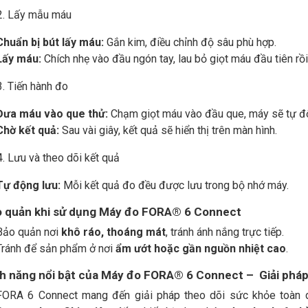
2. Lấy mẫu máu
Chuẩn bị bút lấy máu:
Gắn kim, điều chỉnh độ sâu phù hợp.
Lấy máu:
Chích nhẹ vào đầu ngón tay, lau bỏ giọt máu đầu tiên rồi
. Tiến hành đo
Đưa máu vào que thử:
Chạm giọt máu vào đầu que, máy sẽ tự đ
Chờ kết quả:
Sau vài giây, kết quả sẽ hiển thị trên màn hình.
. Lưu và theo dõi kết quả
Tự động lưu:
Mỗi kết quả đo đều được lưu trong bộ nhớ máy.
o quản khi sử dụng Máy đo FORA® 6 Connect
Bảo quản nơi
khô ráo, thoáng mát
, tránh ánh nắng trực tiếp.
Tránh để sản phẩm ở nơi
ẩm ướt hoặc gần nguồn nhiệt cao
.
nh năng nổi bật của Máy đo FORA® 6 Connect
– Giải pháp
FORA 6 Connect mang đến giải pháp theo dõi sức khỏe toàn d