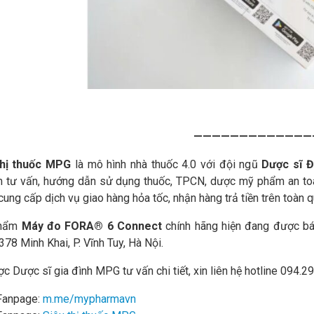
—————————————
thị thuốc MPG
là mô hình nhà thuốc 4.0 với đội ngũ
Dược sĩ Đ
 tư vấn, hướng dẫn sử dụng thuốc, TPCN, dược mỹ phẩm an toàn
ung cấp dịch vụ giao hàng hỏa tốc, nhận hàng trả tiền trên toàn q
phẩm
Máy đo
FORA® 6 Connect
chính hãng hiện đang được bá
 378 Minh Khai, P. Vĩnh Tuy, Hà Nội.
c Dược sĩ gia đình MPG tư vấn chi tiết, xin liên hệ hotline 094.2
Fanpage:
m.me/mypharmavn