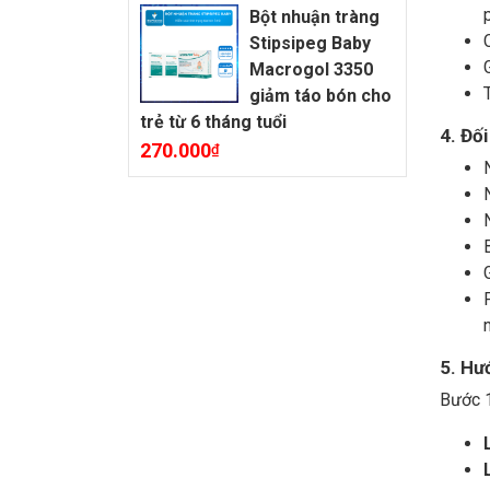
Bột nhuận tràng
Stipsipeg Baby
Macrogol 3350
giảm táo bón cho
trẻ từ 6 tháng tuổi
4.
Đối
270.000
₫
5. Hư
Bước 1