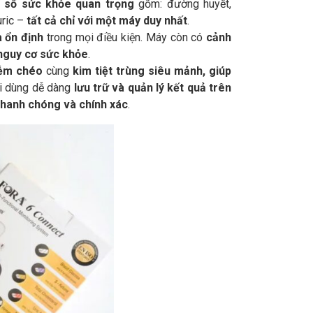
ỉ số sức khỏe quan trọng
gồm: đường huyết,
uric –
tất cả chỉ với một máy duy nhất
.
à ổn định
trong mọi điều kiện. Máy còn có
cảnh
nguy cơ sức khỏe
.
iễm chéo
cùng
kim tiệt trùng siêu mảnh, giúp
ời dùng dễ dàng
lưu trữ và quản lý kết quả trên
nhanh chóng và chính xác
.