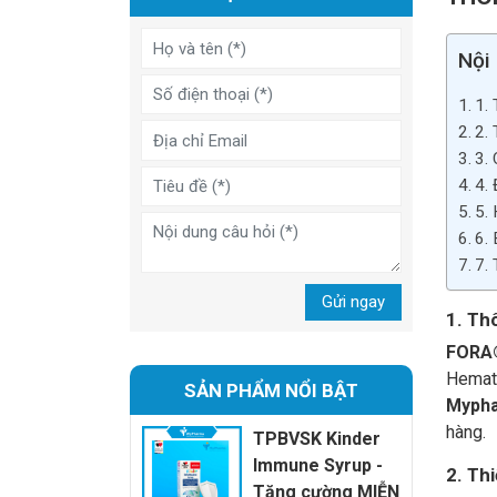
Nội
1.
2.
3.
4.
5.
6.
7.
Gửi ngay
1. Th
FORA
Hemato
SẢN PHẨM NỔI BẬT
Myph
hàng.
TPBVSK Kinder
Immune Syrup -
2. Th
Tăng cường MIỄN