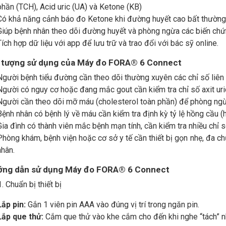
phần (TCH), Acid uric (UA) và Ketone (KB)
Có khả năng cảnh báo đo Ketone khi đường huyết cao bất thường
Giúp bệnh nhân theo dõi đường huyết và phòng ngừa các biến ch
Tích hợp dữ liệu với app để lưu trữ và trao đổi với bác sỹ online
.
 tượng sử dụng của
Máy đo
FORA® 6 Connect
Người bệnh tiểu đường cần theo dõi thường xuyên các chỉ số liên
Người có nguy cơ hoặc đang mắc gout cần kiểm tra chỉ số axit uri
Người cần theo dõi mỡ máu (cholesterol toàn phần) để phòng ng
Bệnh nhân có bệnh lý về máu cần kiểm tra định kỳ tỷ lệ hồng cầu (
Gia đình có thành viên mắc bệnh mạn tính, cần kiểm tra nhiều chỉ s
Phòng khám, bệnh viện hoặc cơ sở y tế cần thiết bị gọn nhẹ, đa c
nhân.
ớng dẫn sử dụng Máy đo FORA® 6 Connect
. Chuẩn bị thiết bị
Lắp pin:
Gắn 1 viên pin AAA vào đúng vị trí trong ngăn pin.
Lắp que thử:
Cắm que thử vào khe cắm cho đến khi nghe “tách” nh