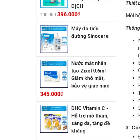
Thiết 
DỊCH
396.000
₫
400.000
Mỗi bộ
Thông 
Máy đo tiểu
đường Sinocare
Nước mắt nhân
tạo Zixol 0.6ml -
Giảm khô mắt,
bảo vệ giác mạc
345.000
₫
DHC Vitamin C -
Hỗ trợ mờ thâm,
sáng da, tăng đề
3. Cô
kháng