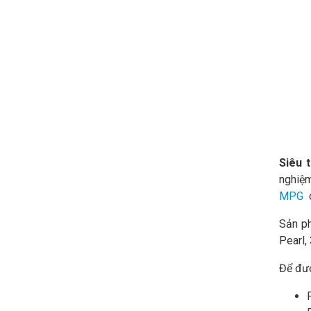
Siêu 
nghiệm
MPG
c
Sản 
Pearl,
Để đượ