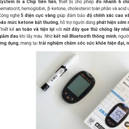
System In a Chip tiên tiến
, thiết bị cho phép
đo nhanh 6 ch
hematocrit, hemoglobin, β-ketone, cholesterol toàn phần và acid 
Công nghệ
5 điện cực vàng
giúp đảm bảo
độ chính xác cao v
báo mức ketone bất thường
, hỗ trợ người dùng
phát hiện sớm 
Thiết kế
an toàn và tiện lợi
với
nút đẩy que thử chống lây nh
giảm đau
khi lấy máu. Nhờ
kết nối Bluetooth thông minh
, ngư
ứng dụng
, mang lại
trải nghiệm chăm sóc sức khỏe hiện đại, 