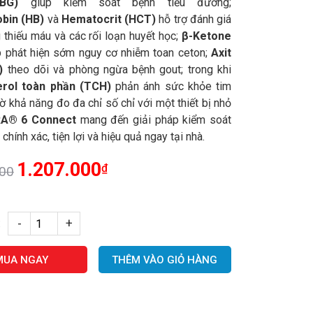
BG)
giúp kiểm soát bệnh tiểu đường;
bin (HB)
và
Hematocrit (HCT)
hỗ trợ đánh giá
g thiếu máu và các rối loạn huyết học;
β-Ketone
 phát hiện sớm nguy cơ nhiễm toan ceton;
Axit
)
theo dõi và phòng ngừa bệnh gout; trong khi
erol toàn phần (TCH)
phản ánh sức khỏe tim
 khả năng đo đa chỉ số chỉ với một thiết bị nhỏ
A® 6 Connect
mang đến giải pháp kiểm soát
chính xác, tiện lợi và hiệu quả ngay tại nhà.
1.207.000
₫
000
-
+
:
MUA NGAY
THÊM VÀO GIỎ HÀNG