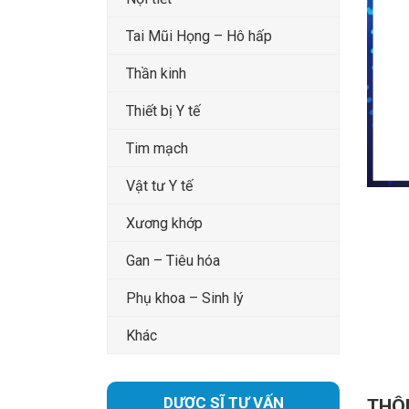
Tai Mũi Họng – Hô hấp
Thần kinh
Thiết bị Y tế
Tim mạch
Vật tư Y tế
Xương khớp
Gan – Tiêu hóa
Phụ khoa – Sinh lý
Khác
DƯỢC SĨ TƯ VẤN
THÔ