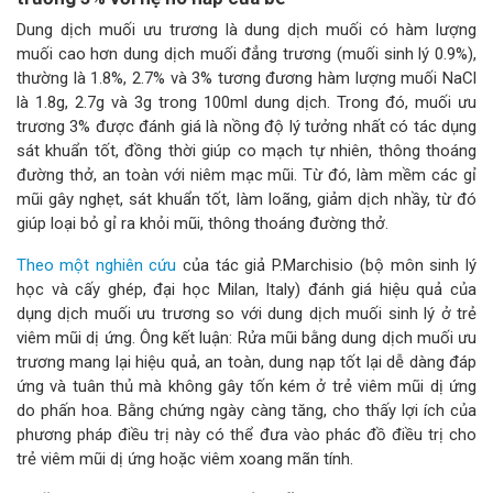
Dung dịch muối ưu trương là dung dịch muối có hàm lượng
muối cao hơn dung dịch muối đẳng trương (muối sinh lý 0.9%),
thường là 1.8%, 2.7% và 3% tương đương hàm lượng muối NaCl
là 1.8g, 2.7g và 3g trong 100ml dung dịch. Trong đó, muối ưu
trương 3% được đánh giá là nồng độ lý tưởng nhất có tác dụng
sát khuẩn tốt, đồng thời giúp co mạch tự nhiên, thông thoáng
đường thở, an toàn với niêm mạc mũi. Từ đó, làm mềm các gỉ
mũi gây nghẹt, sát khuẩn tốt, làm loãng, giảm dịch nhầy, từ đó
giúp loại bỏ gỉ ra khỏi mũi, thông thoáng đường thở.
Theo một nghiên cứu
của tác giả P.Marchisio (bộ môn sinh lý
học và cấy ghép, đại học Milan, Italy) đánh giá hiệu quả của
dụng dịch muối ưu trương so với dung dịch muối sinh lý ở trẻ
viêm mũi dị ứng. Ông kết luận: Rửa mũi bằng dung dịch muối ưu
trương mang lại hiệu quả, an toàn, dung nạp tốt lại dễ dàng đáp
ứng và tuân thủ mà không gây tốn kém ở trẻ viêm mũi dị ứng
do phấn hoa. Bằng chứng ngày càng tăng, cho thấy lợi ích của
phương pháp điều trị này có thể đưa vào phác đồ điều trị cho
trẻ viêm mũi dị ứng hoặc viêm xoang mãn tính.