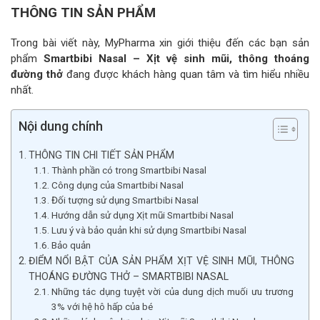
vệ
THÔNG TIN SẢN PHẨM
sinh
mũi,
Trong bài viết này, MyPharma xin giới thiệu đến các bạn sản
thông
phẩm
Smartbibi Nasal – Xịt vệ sinh mũi, thông thoáng
thoáng
đường thở
đang được khách hàng quan tâm và tìm hiểu nhiều
đường
nhất.
thở
số
Nội dung chính
lượng
THÔNG TIN CHI TIẾT SẢN PHẨM
Thành phần có trong Smartbibi Nasal
Công dụng của Smartbibi Nasal
Đối tượng sử dụng Smartbibi Nasal
Hướng dẫn sử dụng Xịt mũi Smartbibi Nasal
Lưu ý và bảo quản khi sử dụng Smartbibi Nasal
Bảo quản
ĐIỂM NỔI BẬT CỦA SẢN PHẨM XỊT VỆ SINH MŨI, THÔNG
THOÁNG ĐƯỜNG THỞ – SMARTBIBI NASAL
Những tác dụng tuyệt vời của dung dịch muối ưu trương
3% với hệ hô hấp của bé