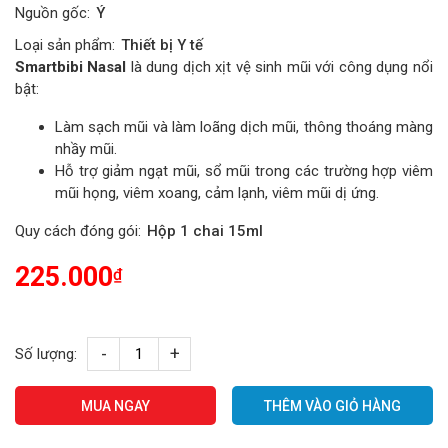
Nguồn gốc:
Ý
Loại sản phẩm:
Thiết bị Y tế
Smartbibi Nasal
là dung dịch xịt vệ sinh mũi với công dụng nổi
bật:
Làm sạch mũi và làm loãng dịch mũi, thông thoáng màng
nhầy mũi.
Hỗ trợ giảm ngạt mũi, sổ mũi trong các trường hợp viêm
mũi họng, viêm xoang, cảm lạnh, viêm mũi dị ứng.
Quy cách đóng gói:
Hộp 1 chai 15ml
225.000
₫
-
+
Số lượng:
Smartbibi
Nasal
MUA NGAY
THÊM VÀO GIỎ HÀNG
-
Xịt