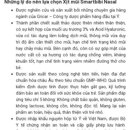
Những lý do nên lựa chọn Xịt mũi Smartbibi Nasal
Được nghiên cứu và sản xuất bởi những chuyên gia hàng
ngành của Gricar – Công ty dược phẩm hàng đầu tại Ý.
Thành phần chiết xuất thảo dược thiên nhiên thân thiện,
có sự kết hợp của muối ưu trương 3% và Acid Hyaluronic,
vừa có tác dụng làm loãng dịch mũi, thông mũi vừa duy
trì độ ẩm cần thiết cho mũi, hạn chế tình trạng khô mũi
hay chảy máu mũi. Bên cạnh đó, còn có sự góp mặt của
nước cất cỏ xạ hương có tác dụng chống viêm, kháng
khuẩn tốt, hạn chế tình trạng viêm nhiễm đường thở cho
bé.
Được sản xuất theo công nghệ tiên tiến, hiện đại đạt
chuẩn hóa châu Âu theo tiêu chuẩn GMP-WHO. Quá trình
kiểm định dược tính được thực hiện gắt gao, kỹ lưỡng
đảm bảo an toàn đối với sức khỏe của trẻ. Sản phẩm đáp
ứng tiêu chí 5 không: Không chất bảo quản, không gluten,
không lactose, không cồn, không độc tố. Mang lại sản
phẩm an toàn, hiệu quả, thân thiện với trẻ nhỏ.
Được nhập khẩu nguyên hộp từ Ý về Việt Nam, được Bộ
Y tế chứng nhận an toàn và cấp giấy phép lưu hành.