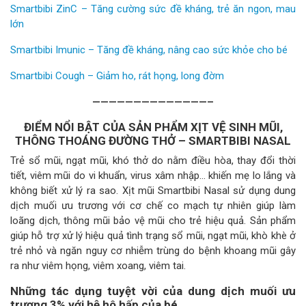
Smartbibi ZinC – Tăng cường sức đề kháng, trẻ ăn ngon, mau
lớn
Smartbibi Imunic – Tăng đề kháng, nâng cao sức khỏe cho bé
Smartbibi Cough – Giảm ho, rát họng, long đờm
——————————————–
ĐIỂM NỔI BẬT CỦA SẢN PHẨM XỊT VỆ SINH MŨI,
THÔNG THOÁNG ĐƯỜNG THỞ – SMARTBIBI NASAL
Trẻ sổ mũi, ngạt mũi, khó thở do nằm điều hòa, thay đổi thời
tiết, viêm mũi do vi khuẩn, virus xâm nhập… khiến mẹ lo lắng và
không biết xử lý ra sao. Xịt mũi Smartbibi Nasal sử dụng dung
dịch muối ưu trương với cơ chế co mạch tự nhiên giúp làm
loãng dịch, thông mũi bảo vệ mũi cho trẻ hiệu quả. Sản phẩm
giúp hỗ trợ xử lý hiệu quả tình trạng sổ mũi, ngạt mũi, khò khè ở
trẻ nhỏ và ngăn nguy cơ nhiễm trùng do bệnh khoang mũi gây
ra như viêm họng, viêm xoang, viêm tai.
Những tác dụng tuyệt vời của dung dịch muối ưu
trương 3% với hệ hô hấp của bé