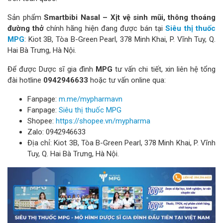
Sản phẩm
Smartbibi Nasal – Xịt vệ sinh mũi, thông thoáng
đường thở
chính hãng hiện đang được bán tại
Siêu thị thuốc
MPG
: Kiot 3B, Tòa B-Green Pearl, 378 Minh Khai, P. Vĩnh Tuy, Q.
Hai Bà Trưng, Hà Nội.
Để được Dược sĩ gia đình
MPG
tư vấn chi tiết, xin liên hệ tổng
đài hotline
0942946633
hoặc tư vấn online qua:
Fanpage:
m.me/mypharmavn
Fanpage:
Siêu thị thuốc MPG
Shopee:
https://shopee.vn/mypharma
Zalo: 0942946633
Địa chỉ: Kiot 3B, Tòa B-Green Pearl, 378 Minh Khai, P. Vĩnh
Tuy, Q. Hai Bà Trưng, Hà Nội.