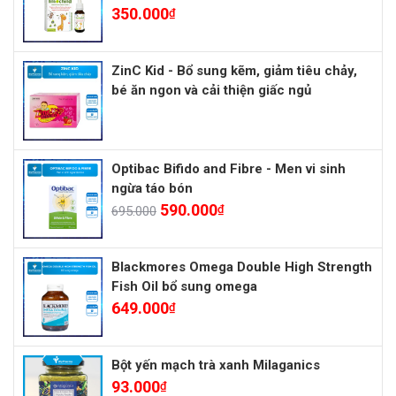
350.000
₫
ZinC Kid - Bổ sung kẽm, giảm tiêu chảy,
bé ăn ngon và cải thiện giấc ngủ
Optibac Bifido and Fibre - Men vi sinh
ngừa táo bón
590.000
₫
695.000
Blackmores Omega Double High Strength
Fish Oil bổ sung omega
649.000
₫
Bột yến mạch trà xanh Milaganics
93.000
₫