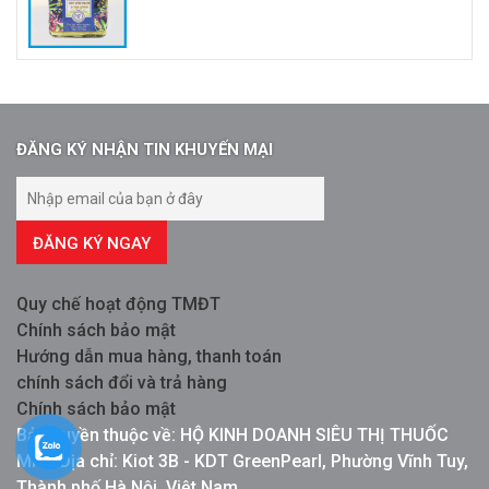
ĐĂNG KÝ NHẬN TIN KHUYẾN MẠI
ĐĂNG KÝ NGAY
Quy chế hoạt động TMĐT
Chính sách bảo mật
Hướng dẫn mua hàng, thanh toán
chính sách đổi và trả hàng
Chính sách bảo mật
Bản quyền thuộc về: HỘ KINH DOANH SIÊU THỊ THUỐC
MPG Địa chỉ: Kiot 3B - KDT GreenPearl, Phường Vĩnh Tuy,
Thành phố Hà Nội, Việt Nam