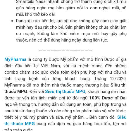
Smartbibi Nasal nhanh chóng trở thành dung dịch xịt mũi
giúp hàng ngàn mẹ bỉm giảm nỗi lo con nghẹt mũi, sổ
mũi, khó thở kéo dài.
Dạng xịt rửa tiện lợi, lực xịt nhẹ không gây cảm giác giật
mình hay đau rát cho bé. Sản phẩm không chứa chất làm
co mạch, không làm khô niêm mạc mũi hay gây phụ
thuộc, nên có thể dùng hằng ngày, dùng liên tục.
——————————————
MyPharma
là công ty Dược Mỹ phẩm với mô hình Dược sĩ gia
đình đầu tiên tại Việt Nam, với sứ mệnh mang đến những
combo chăm sóc sức khỏe toàn diện phù hợp với nhu cầu và
tình trạng bệnh của từng khách hàng. Tháng 12/2020,
MyPharma đã mở thêm nhà thuốc mang thương hiệu:
Siêu thị
thuốc MPG
. Đến với
Siêu thị thuốc MPG
, khách hàng sẽ nhận
được tư vấn tận tình, miễn phí từ đội ngũ
100% Dược sĩ Đại
học
về thông tin, hướng dẫn sử dụng an toàn, phù hợp trong và
sau khi sử dụng thuốc và các dòng sản phẩm bảo vệ sức khỏe,
thiết bị y tế, mỹ phẩm và sữa, mỹ phẩm….. Bên cạnh đó,
Siêu
thị thuốc MPG
cung cấp dịch vụ giao hàng hỏa tốc, tận nơi
trên toàn quốc.