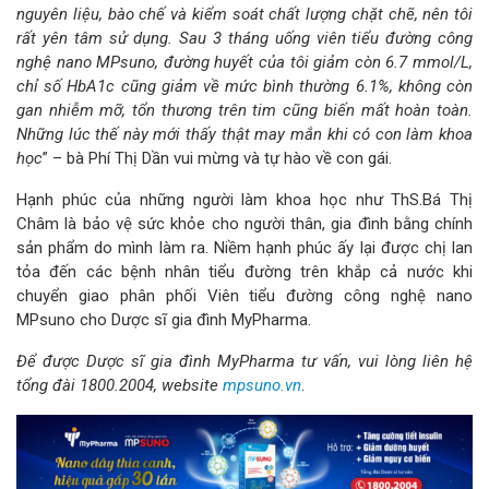
nguyên liệu, bào chế và kiểm soát chất lượng chặt chẽ, nên tôi
rất yên tâm sử dụng. Sau 3 tháng uống viên tiểu đường công
nghệ nano MPsuno, đường huyết của tôi giảm còn 6.7 mmol/L,
chỉ số HbA1c cũng giảm về mức bình thường 6.1%, không còn
gan nhiễm mỡ, tổn thương trên tim cũng biến mất hoàn toàn.
Những lúc thế này mới thấy thật may mắn khi có con làm khoa
học
” – bà Phí Thị Dần vui mừng và tự hào về con gái.
Hạnh phúc của những người làm khoa học như ThS.Bá Thị
Châm là bảo vệ sức khỏe cho người thân, gia đình bằng chính
sản phẩm do mình làm ra. Niềm hạnh phúc ấy lại được chị lan
tỏa đến các bệnh nhân tiểu đường trên khắp cả nước khi
chuyển giao phân phối Viên tiểu đường công nghệ nano
MPsuno cho Dược sĩ gia đình MyPharma.
Để được Dược sĩ gia đình MyPharma tư vấn, vui lòng liên hệ
tổng đài 1800.2004, website
mpsuno.vn
.