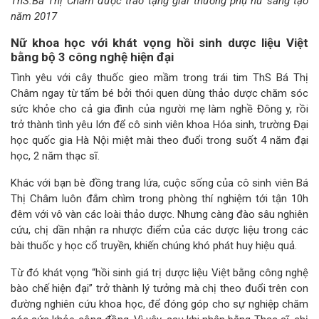
ThS.Bá Thị Châm được trao tặng giải thưởng phụ nữ sáng tạo
năm 2017
Nữ khoa học với khát vọng hồi sinh dược liệu Việt
bằng bộ 3 công nghệ hiện đại
Tình yêu với cây thuốc gieo mầm trong trái tim ThS Bá Thị
Châm ngay từ tấm bé bởi thói quen dùng thảo dược chăm sóc
sức khỏe cho cả gia đình của người mẹ làm nghề Đông y, rồi
trở thành tình yêu lớn để cô sinh viên khoa Hóa sinh, trường Đại
học quốc gia Hà Nội miệt mài theo đuổi trong suốt 4 năm đại
học, 2 năm thạc sĩ.
Khác với bạn bè đồng trang lứa, cuộc sống của cô sinh viên Bá
Thị Châm luôn đắm chìm trong phòng thí nghiệm tới tận 10h
đêm với vô vàn các loài thảo dược. Nhưng càng đào sâu nghiên
cứu, chị dần nhận ra nhược điểm của các dược liệu trong các
bài thuốc y học cổ truyền, khiến chúng khó phát huy hiệu quả.
Từ đó khát vọng “hồi sinh giá trị dược liệu Việt bằng công nghệ
bào chế hiện đại” trở thành lý tưởng mà chị theo đuổi trên con
đường nghiên cứu khoa học, để đóng góp cho sự nghiệp chăm