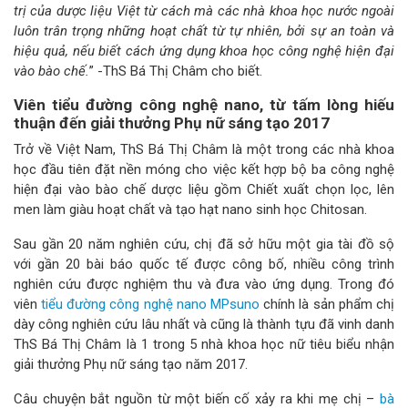
trị của dược liệu Việt từ cách mà các nhà khoa học nước ngoài
luôn trân trọng những hoạt chất từ tự nhiên, bởi sự an toàn và
hiệu quả, nếu biết cách ứng dụng khoa học công nghệ hiện đại
vào bào chế.
” -ThS Bá Thị Châm cho biết.
Viên tiểu đường công nghệ nano, từ tấm lòng hiếu
thuận đến giải thưởng Phụ nữ sáng tạo 2017
Trở về Việt Nam, ThS Bá Thị Châm là một trong các nhà khoa
học đầu tiên đặt nền móng cho việc kết hợp bộ ba công nghệ
hiện đại vào bào chế dược liệu gồm Chiết xuất chọn lọc, lên
men làm giàu hoạt chất và tạo hạt nano sinh học Chitosan.
Sau gần 20 năm nghiên cứu, chị đã sở hữu một gia tài đồ sộ
với gần 20 bài báo quốc tế được công bố, nhiều công trình
nghiên cứu được nghiệm thu và đưa vào ứng dụng. Trong đó
viên
tiểu đường công nghệ nano MPsuno
chính là sản phẩm chị
dày công nghiên cứu lâu nhất và cũng là thành tựu đã vinh danh
ThS Bá Thị Châm là 1 trong 5 nhà khoa học nữ tiêu biểu nhận
giải thưởng Phụ nữ sáng tạo năm 2017.
Câu chuyện bắt nguồn từ một biến cố xảy ra khi mẹ chị –
bà