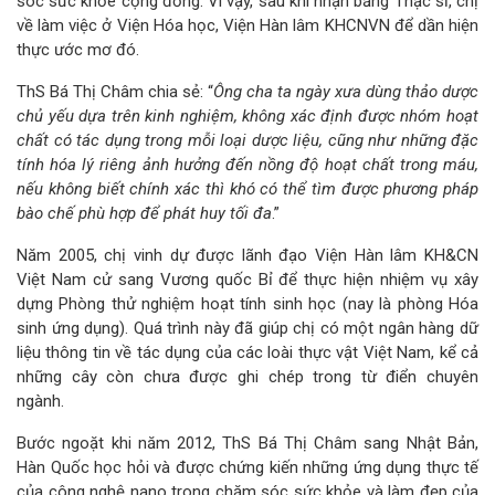
sóc sức khỏe cộng đồng. Vì vậy, sau khi nhận bằng Thạc sĩ, chị
về làm việc ở Viện Hóa học, Viện Hàn lâm KHCNVN để dần hiện
thực ước mơ đó.
ThS Bá Thị Châm chia sẻ: “
Ông cha ta ngày xưa dùng thảo dược
chủ yếu dựa trên kinh nghiệm, không xác định được nhóm hoạt
chất có tác dụng trong mỗi loại dược liệu, cũng như những đặc
tính hóa lý riêng ảnh hưởng đến nồng độ hoạt chất trong máu,
nếu không biết chính xác thì khó có thể tìm được phương pháp
bào chế phù hợp để phát huy tối đa
.”
Năm 2005, chị vinh dự được lãnh đạo Viện Hàn lâm KH&CN
Việt Nam cử sang Vương quốc Bỉ để thực hiện nhiệm vụ xây
dựng Phòng thử nghiệm hoạt tính sinh học (nay là phòng Hóa
sinh ứng dụng). Quá trình này đã giúp chị có một ngân hàng dữ
liệu thông tin về tác dụng của các loài thực vật Việt Nam, kể cả
những cây còn chưa được ghi chép trong từ điển chuyên
ngành.
Bước ngoặt khi năm 2012, ThS Bá Thị Châm sang Nhật Bản,
Hàn Quốc học hỏi và được chứng kiến những ứng dụng thực tế
của công nghệ nano trong chăm sóc sức khỏe và làm đẹp của