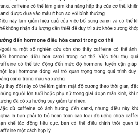
canxi, caffeine có thể làm giảm khả năng hấp thụ của cơ thể, khiế
canxi được đưa vào máu ít hơn so với bình thường.
Điều này làm giảm hiệu quả của việc bổ sung canxi và có thể k
thể không nhận đủ lượng cần thiết để duy trì sức khỏe xương khớp
ưởng đến hormone điều hòa canxi trong cơ thể
Ngoài ra, một số nghiên cứu còn cho thấy caffeine có thể ản
đến hormone điều hòa canxi trong cơ thể. Việc tiêu thụ quá
caffeine có thể tác động đến mức độ hormone tuyến cận giáp 
một loại hormone đóng vai trò quan trọng trong quá trình duy 
bằng canxi trong máu và xương.
Sự thay đổi này có thể làm giảm mật độ xương theo thời gian, đặc
những người lớn tuổi hoặc phụ nữ trong giai đoạn mãn kinh, khi
xương đã có xu hướng suy giảm tự nhiên.
Mặc dù caffeine có ảnh hưởng đến canxi, nhưng điều này kh
nghĩa là bạn phải từ bỏ hoàn toàn các loại đồ uống chứa caffe
hạn chế tác động tiêu cực, bạn có thể điều chỉnh thói quen t
caffeine một cách hợp lý.