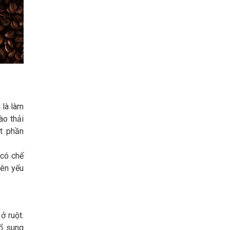
 là làm
ào thải
t phần
 có chế
nên yếu
ở ruột.
bổ sung