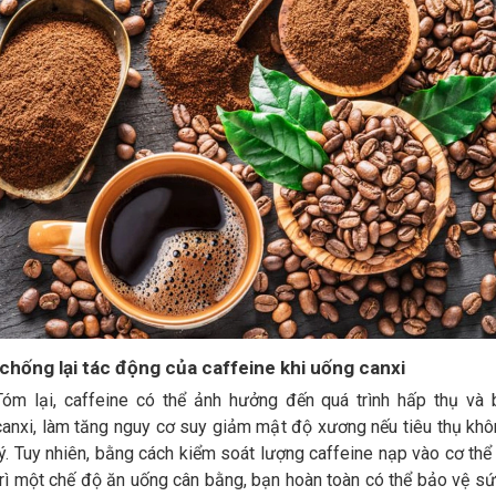
chống lại tác động của caffeine khi uống canxi
Tóm lại, caffeine có thể ảnh hưởng đến quá trình hấp thụ và b
canxi, làm tăng nguy cơ suy giảm mật độ xương nếu tiêu thụ kh
lý. Tuy nhiên, bằng cách kiểm soát lượng caffeine nạp vào cơ thể
trì một chế độ ăn uống cân bằng, bạn hoàn toàn có thể bảo vệ s