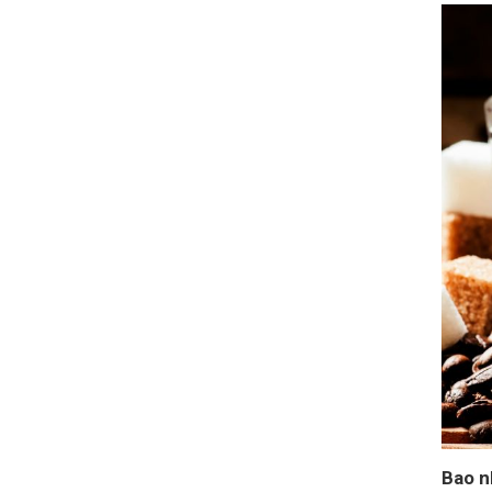
Bao n