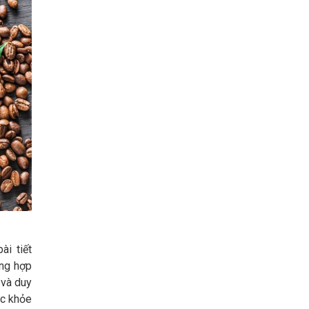
ài tiết
ông hợp
 và duy
ức khỏe