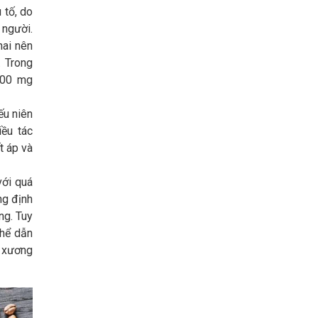
 tố, do
 người.
hai nên
. Trong
400 mg
ếu niên
iều tác
t áp và
với quá
ng định
ng. Tuy
thể dẫn
g xương