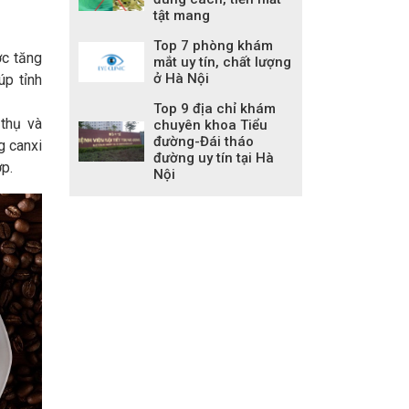
tật mang
Top 7 phòng khám
ớc tăng
mắt uy tín, chất lượng
ở Hà Nội
úp tỉnh
Top 9 địa chỉ khám
 thụ và
chuyên khoa Tiểu
đường-Đái tháo
g canxi
đường uy tín tại Hà
p.
Nội