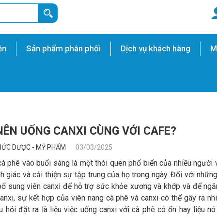
ền
Sản phẩm phân phối
Dịch vụ khách hàng
M
NÊN UỐNG CANXI CÙNG VỚI CAFE?
HỨC DƯỢC - MỸ PHẨM
03/03/2025
à phê vào buổi sáng là một thói quen phổ biến của nhiều người 
h giác và cải thiện sự tập trung của họ trong ngày. Đối với nhữn
ổ sung viên canxi để hỗ trợ sức khỏe xương và khớp và để ng
canxi, sự kết hợp của viên nang cà phê và canxi có thể gây ra nh
u hỏi đặt ra là liệu việc uống canxi với cà phê có ổn hay liệu nó