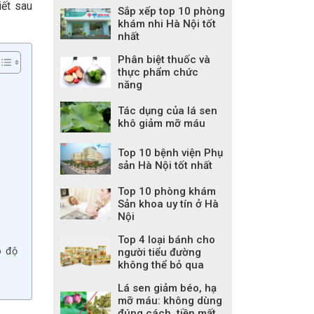
iết sau
Sắp xếp top 10 phòng
khám nhi Hà Nội tốt
nhất
Phân biệt thuốc và
thực phẩm chức
năng
Tác dụng của lá sen
khô giảm mỡ máu
Top 10 bệnh viện Phụ
sản Hà Nội tốt nhất
Top 10 phòng khám
Sản khoa uy tín ở Hà
Nội
Top 4 loại bánh cho
o độ
người tiểu đường
không thể bỏ qua
Lá sen giảm béo, hạ
mỡ máu: không dùng
đúng cách, tiền mất