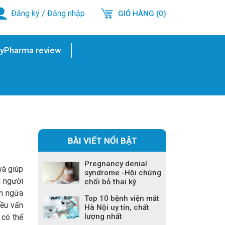
Đăng ký
/
Đăng nhập
GIỎ HÀNG (0)
yPharma review
BÀI VIẾT NỔI BẬT
Pregnancy denial
và giúp
syndrome -Hội chứng
g người
chối bỏ thai kỳ
ăn ngừa
Top 10 bệnh viện mắt
iều vấn
Hà Nội uy tín, chất
lượng nhất
 có thể