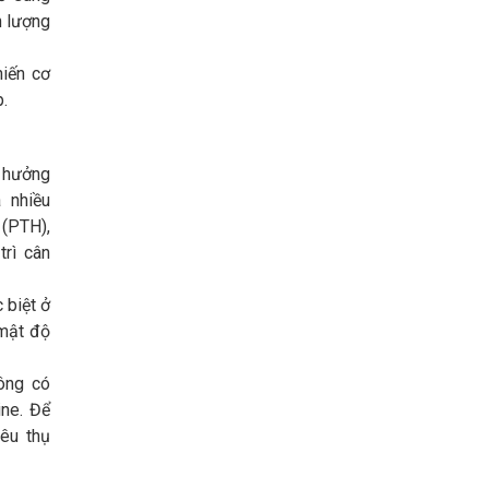
n lượng
hiến cơ
.
h hưởng
 nhiều
(PTH),
trì cân
 biệt ở
 mật độ
ông có
ine. Để
iêu thụ