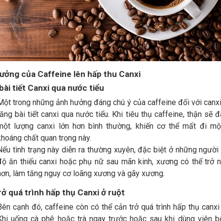
ưởng của Caffeine lên hấp thu Canxi
bài tiết Canxi qua nước tiểu
Một trong những ảnh hưởng đáng chú ý của caffeine đối với canxi
tăng bài tiết canxi qua nước tiểu. Khi tiêu thụ caffeine, thận sẽ đ
một lượng canxi lớn hơn bình thường, khiến cơ thể mất đi mộ
khoáng chất quan trọng này.
Nếu tình trạng này diễn ra thường xuyên, đặc biệt ở những người
độ ăn thiếu canxi hoặc phụ nữ sau mãn kinh, xương có thể trở 
hơn, làm tăng nguy cơ loãng xương và gãy xương.
rở quá trình hấp thụ Canxi ở ruột
Bên cạnh đó, caffeine còn có thể cản trở quá trình hấp thụ canxi 
Khi uống cà phê hoặc trà ngay trước hoặc sau khi dùng viên 