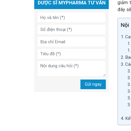
DƯỢC SĨ MYPHARMA TƯ VẤN
giảm t
đây sẽ
Nội
Ca
Ba
Cá
Gửi ngay
Kế