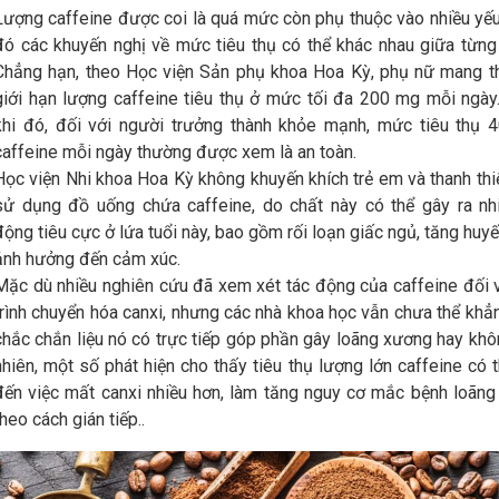
Lượng caffeine được coi là quá mức còn phụ thuộc vào nhiều yếu
đó các khuyến nghị về mức tiêu thụ có thể khác nhau giữa từng
Chẳng hạn, theo Học viện Sản phụ khoa Hoa Kỳ, phụ nữ mang t
giới hạn lượng caffeine tiêu thụ ở mức tối đa 200 mg mỗi ngày
khi đó, đối với người trưởng thành khỏe mạnh, mức tiêu thụ 
caffeine mỗi ngày thường được xem là an toàn.
Học viện Nhi khoa Hoa Kỳ không khuyến khích trẻ em và thanh thi
sử dụng đồ uống chứa caffeine, do chất này có thể gây ra nh
động tiêu cực ở lứa tuổi này, bao gồm rối loạn giấc ngủ, tăng huyế
ảnh hưởng đến cảm xúc.
Mặc dù nhiều nghiên cứu đã xem xét tác động của caffeine đối 
trình chuyển hóa canxi, nhưng các nhà khoa học vẫn chưa thể khẳ
chắc chắn liệu nó có trực tiếp góp phần gây loãng xương hay khô
nhiên, một số phát hiện cho thấy tiêu thụ lượng lớn caffeine có 
đến việc mất canxi nhiều hơn, làm tăng nguy cơ mắc bệnh loãn
theo cách gián tiếp..